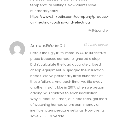
temperature settings. Now clients save
hundreds yearly.
https://www.linkedin.com/company/product-
air-heating-cooling-and-electrical
Répondre
7 mois depuis
ArmandWorie
Dit
Here’s the ugly truth: most HVAC failures take
place because someone ignored a step.
Didn’t calculate the load accurately. Used
cheap equipment. Misjudged the insulation
needs. We’ve personally fixed hundreds of
these failures. And each time, we file away
another insight. Like in 2017, when we began
adding WiFi controls to each installation.
Why? Because Sarah, our lead tech, got tired
of watching homeowners burn money on
inefficient temperature settings. Now clients
save 20-30% yearly.