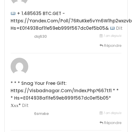
+ 1.485635 BTC.GET -
Https://yandex.com/poll/76RuKke5vYn6W1hp2wxzvb
Hs=e0f4938af1fe59eb999f567dc0ef5b05&
Dit
1 an depuis
dsj630
Répondre
* * * Snag Your Free Gift:
Https://visbadnagar.com/index.php?667tfl * *
* Hs=e0f4938af1fe59eb999f567dc0ef5b05*
Ххх*
Dit
1 an depuis
6smxke
Répondre