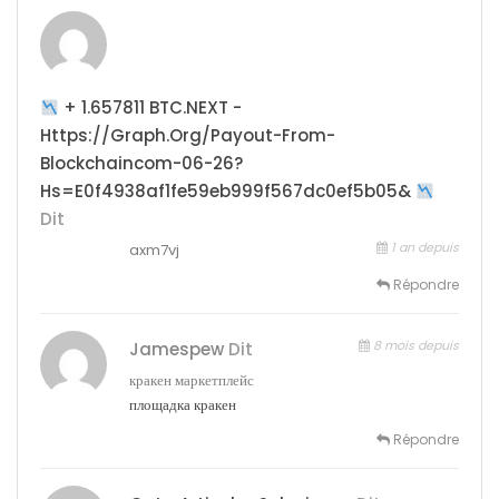
+ 1.657811 BTC.NEXT -
Https://graph.org/Payout-From-
Blockchaincom-06-26?
Hs=e0f4938af1fe59eb999f567dc0ef5b05&
Dit
1 an depuis
axm7vj
Répondre
8 mois depuis
Jamespew
Dit
кракен маркетплейс
площадка кракен
Répondre