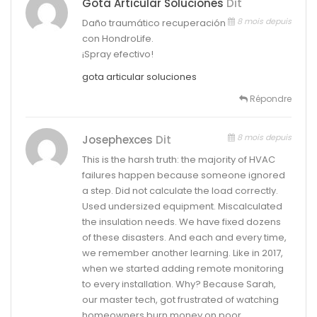
Gota Articular Soluciones
Dit
8 mois depuis
Daño traumático recuperación
con HondroLife.
¡Spray efectivo!
gota articular soluciones
Répondre
8 mois depuis
Josephexces
Dit
This is the harsh truth: the majority of HVAC
failures happen because someone ignored
a step. Did not calculate the load correctly.
Used undersized equipment. Miscalculated
the insulation needs. We have fixed dozens
of these disasters. And each and every time,
we remember another learning. Like in 2017,
when we started adding remote monitoring
to every installation. Why? Because Sarah,
our master tech, got frustrated of watching
homeowners burn money on poor