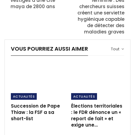
vestiges d’une cité
féminine : Des
maya de 2800 ans
chercheurs suisses
créent une serviette
hygiénique capable
de détecter des
maladies graves
VOUS POURRIEZ AUSSI AIMER
Tout
ACTUALITÉS
ACTUALITÉS
Succession de Pape
Élections territoriales
Thiaw : la FSF a sa
: le FDR dénonce un «
short-list
report de fait » et
exige une…