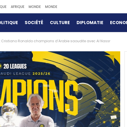
IQUE
AFRIQUE
MONDE
MONDE
LITIQUE
SOCIÉTÉ
CULTURE
DIPLOMATIE
ECONO
t Cristiano Ronaldo champions d’Arabie saoudite avec Al Nassr