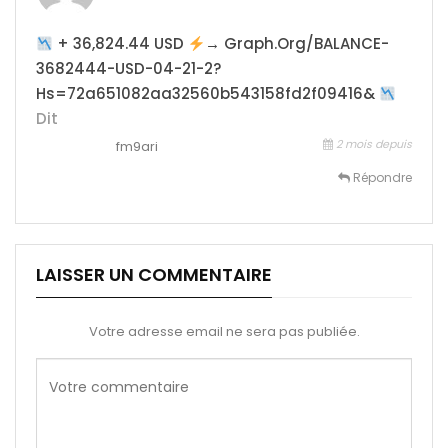
+ 36,824.44 USD
→ Graph.org/BALANCE-
3682444-USD-04-21-2?
Hs=72a651082aa32560b543158fd2f09416&
Dit
2 mois depuis
fm9ari
Répondre
LAISSER UN COMMENTAIRE
Votre adresse email ne sera pas publiée.