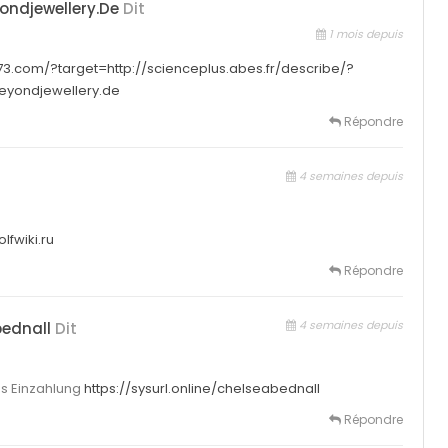
ondjewellery.de
Dit
1 mois depuis
17173.com/?target=http://scienceplus.abes.fr/describe/?
beyondjewellery.de
Répondre
4 semaines depuis
olfwiki.ru
Répondre
4 semaines depuis
bednall
Dit
s Einzahlung
https://sysurl.online/chelseabednall
Répondre