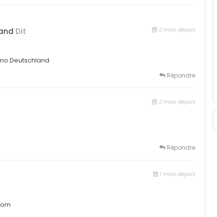
2 mois depuis
land
Dit
no Deutschland
Répondre
2 mois depuis
Répondre
1 mois depuis
.com