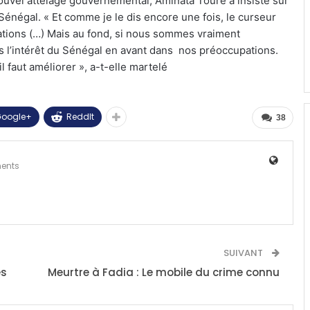
vel attelage gouvernemental, Aminata Touré a insisté sur
u Sénégal. « Et comme je le dis encore une fois, le curseur
pations (…) Mais au fond, si nous sommes vraiment
 l’intérêt du Sénégal en avant dans nos préoccupations.
l faut améliorer », a-t-elle martelé
oogle+
ReddIt
38
ents
SUIVANT
es
Meurtre à Fadia : Le mobile du crime connu