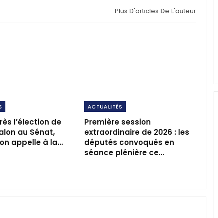
Plus D'articles De L'auteur
S
ACTUALITÉS
rès l’élection de
Première session
alon au Sénat,
extraordinaire de 2026 : les
ion appelle à la…
députés convoqués en
séance plénière ce…