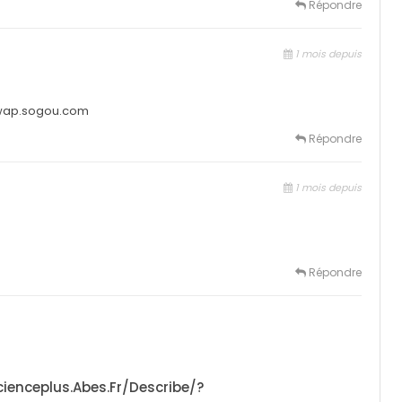
Répondre
1 mois depuis
ap.sogou.com
Répondre
1 mois depuis
Répondre
cienceplus.abes.fr/describe/?