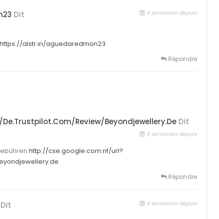
4 semaines depuis
n23
Dit
https://alstr.in/aguedaredmon23
Répondre
/de.trustpilot.com/review/beyondjewellery.de
Dit
4 semaines depuis
gebühren
http://cse.google.com.nf/url?
beyondjewellery.de
Répondre
4 semaines depuis
Dit