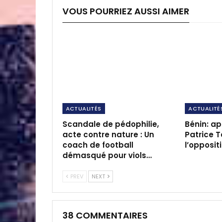
VOUS POURRIEZ AUSSI AIMER
ACTUALITÉS
ACTUALITÉ
Scandale de pédophilie,
Bénin: ap
acte contre nature : Un
Patrice T
coach de football
l’opposit
démasqué pour viols…
PREV
NEXT
38 COMMENTAIRES