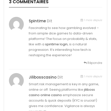
3 COMMENTAIRES
1 mois depuis
Spintime
Dit
Fascinating to see how gambling evolved –
from simple dice games to data-driven
platforms! The focus on probability & stats,
like with a
spintime login
, is a natural
progression. It’s interesting how tech is
reshaping the experience!
Répondre
1 mois depuis
Jilibosscasino
Dit
Smart risk management is key in any game,
online or off. Seeing platforms like
jiliboss
casino online casino
emphasize secure
accounts & quick deposits (KYC is crucial!)
gives me confidence. Vigilance is always