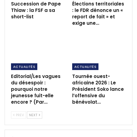
Succession de Pape
Élections territoriales
Thiaw : la FSF a sa
: le FDR dénonce un «
short-list
report de fait » et
exige une…
ACTUALITÉS
ACTUALITÉS
Editorial/Les vagues
Tournée ouest-
du désespoir :
africaine 2026 : Le
pourquoi notre
Président Soko lance
jeunesse fuit-elle
l’offensive du
encore ? (Par…
bénévolat…
PREV
NEXT