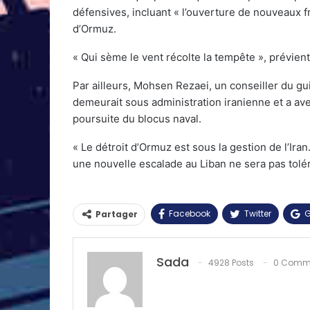
défensives, incluant « l’ouverture de nouveaux fr
d’Ormuz.
« Qui sème le vent récolte la tempête », prévient 
Par ailleurs, Mohsen Rezaei, un conseiller du gui
demeurait sous administration iranienne et a aver
poursuite du blocus naval.
« Le détroit d’Ormuz est sous la gestion de l’Ira
une nouvelle escalade au Liban ne sera pas toléré
Facebook
Twitter
G
Partager
Sada
4928 Posts
0 Comm