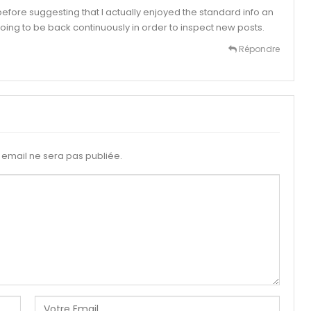
before suggesting that I actually enjoyed the standard info an
s going to be back continuously in order to inspect new posts.
Répondre
email ne sera pas publiée.