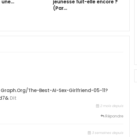
e une…
jeunesse fuit-elle encore ?
(Par…
raph.org/The-Best-AI-Sex-Girlfriend-05-11?
d7&
Dit
2 mois depuis
Répondre
3 semaines depuis