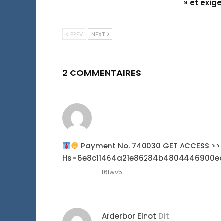
» et exig
PREV
NEXT
2 COMMENTAIRES
Payment No. 740030 GET ACCESS >> G
Hs=6e8c11464a21e86284b4804446900e
f6twv5
Arderbor Elnot
Dit